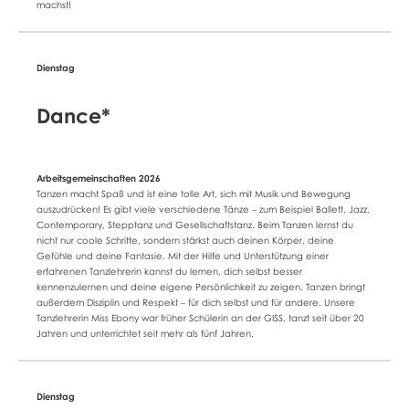
machst!
Dance*
Tanzen macht Spaß und ist eine tolle Art, sich mit Musik und Bewegung
auszudrücken! Es gibt viele verschiedene Tänze – zum Beispiel Ballett, Jazz,
Contemporary, Stepptanz und Gesellschaftstanz. Beim Tanzen lernst du
nicht nur coole Schritte, sondern stärkst auch deinen Körper, deine
Gefühle und deine Fantasie. Mit der Hilfe und Unterstützung einer
erfahrenen Tanzlehrerin kannst du lernen, dich selbst besser
kennenzulernen und deine eigene Persönlichkeit zu zeigen. Tanzen bringt
außerdem Disziplin und Respekt – für dich selbst und für andere. Unsere
Tanzlehrerin Miss Ebony war früher Schülerin an der GISS, tanzt seit über 20
Jahren und unterrichtet seit mehr als fünf Jahren.