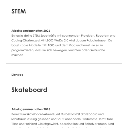
STEM
Entfessle deine STEM-Superkräfte mit spannenden Projekten, Robotern und
Coding-Challenges! Mit LEGO WeDo 2.0 wirst du zum Roboterbauer! Du
baust coole Modelle mit LEGO und dem iPad und lernst, sie so zu
programmieren, dass sie sich bewegen, leuchten oder Geräusche
machen.
Skateboard
Bereit zum Skateboard-Abenteuer! Du bekommst Skateboard und
Schutzausruestung geliehen und saust über coole Hindernisse, lernst tolle
Tricks und trainierst Gleichgewicht, Koordination und Selbstvertrauen. Und