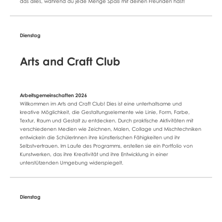
das alles, während du jede Menge Spaß mit deinen Freunden hast!
Arts and Craft Club
Willkommen im Arts and Craft Club! Dies ist eine unterhaltsame und
kreative Möglichkeit, die Gestaltungselemente wie Linie, Form, Farbe,
Textur, Raum und Gestalt zu entdecken. Durch praktische Aktivitäten mit
verschiedenen Medien wie Zeichnen, Malen, Collage und Mischtechniken
entwickeln die SchülerInnen ihre künstlerischen Fähigkeiten und ihr
Selbstvertrauen. Im Laufe des Programms, erstellen sie ein Portfolio von
Kunstwerken, das ihre Kreativität und ihre Entwicklung in einer
unterstützenden Umgebung widerspiegelt.