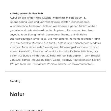
Aufruf an alle jungen Kreativköpfe! Macht mit im Fotoalbum- &
Scrapbooking-Club und verwandelt eure liebsten Erinnerungen in
wunderschöne Andenken. Ihr lernt, wie ihr eure eigenen Mini-Fotoalben
gestaltet und dekoriert – mit bunten Papieren, Stickern und kreativen
Layouts. Jede Sitzung hat ein besonderes Thema, enthält kleine
Erzählanregungen sowie Tipps, wie man schöne Momente festhalten kann.
Es ist die perfekte Mischung aus Kunst, Fantasie und persönlichem Ausdruck
– und am Ende nimmt jede*r ein eigenes Erinnerungs-Scrapbook mit nach
Hause! Kreativität, Freundschaft und Spaß – Seite für Seite! Bitte bringt zur
ersten AG-Stunde mindestens 20 Fotos mit (auf Fotopapier!) – zum Beispiel
von Eurer Familie, Freunden, Sport, Camp, Hobbys, Haustieren usw. Kosten:
$20 pro Term (inkl. Fotoalbum, Papiere, Sticker und Dekomaterialien).
Natur