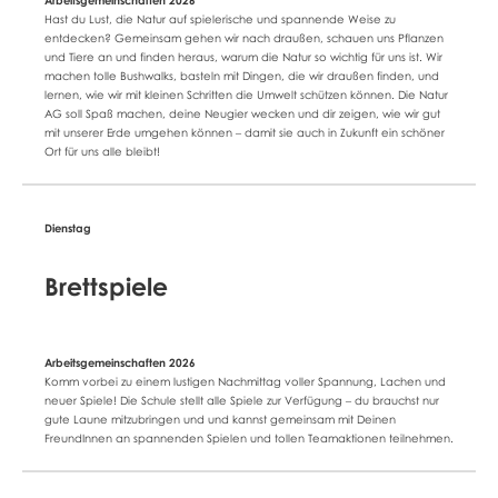
Hast du Lust, die Natur auf spielerische und spannende Weise zu
entdecken? Gemeinsam gehen wir nach draußen, schauen uns Pflanzen
und Tiere an und finden heraus, warum die Natur so wichtig für uns ist. Wir
machen tolle Bushwalks, basteln mit Dingen, die wir draußen finden, und
lernen, wie wir mit kleinen Schritten die Umwelt schützen können. Die Natur
AG soll Spaß machen, deine Neugier wecken und dir zeigen, wie wir gut
mit unserer Erde umgehen können – damit sie auch in Zukunft ein schöner
Ort für uns alle bleibt!
Brettspiele
Komm vorbei zu einem lustigen Nachmittag voller Spannung, Lachen und
neuer Spiele! Die Schule stellt alle Spiele zur Verfügung – du brauchst nur
gute Laune mitzubringen und und kannst gemeinsam mit Deinen
FreundInnen an spannenden Spielen und tollen Teamaktionen teilnehmen.