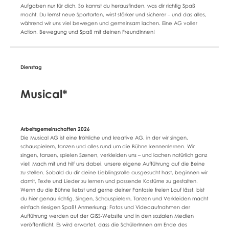
Aufgaben nur für dich. So kannst du herausfinden, was dir richtig Spaß
macht. Du lernst neue Sportarten, wirst stärker und sicherer – und das alles,
während wir uns viel bewegen und gemeinsam lachen. Eine AG voller
Action, Bewegung und Spaß mit deinen FreundInnen!
Musical*
Die Musical AG ist eine fröhliche und kreative AG, in der wir singen,
schauspielern, tanzen und alles rund um die Bühne kennenlernen. Wir
singen, tanzen, spielen Szenen, verkleiden uns – und lachen natürlich ganz
viel! Mach mit und hilf uns dabei, unsere eigene Aufführung auf die Beine
zu stellen. Sobald du dir deine Lieblingsrolle ausgesucht hast, beginnen wir
damit, Texte und Lieder zu lernen und passende Kostüme zu gestalten.
Wenn du die Bühne liebst und gerne deiner Fantasie freien Lauf lässt, bist
du hier genau richtig. Singen, Schauspielern, Tanzen und Verkleiden macht
einfach riesigen Spaß! Anmerkung: Fotos und Videoaufnahmen der
Aufführung werden auf der GISS-Website und in den sozialen Medien
veröffentlicht. Es wird erwartet, dass die SchülerInnen am Ende des