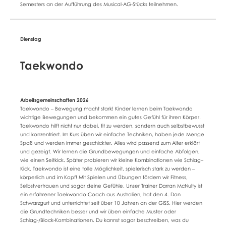
Semesters an der Aufführung des Musical-AG-Stücks teilnehmen.
Taekwondo
Taekwondo – Bewegung macht stark! Kinder lernen beim Taekwondo
wichtige Bewegungen und bekommen ein gutes Gefühl für ihren Körper.
Taekwondo hilft nicht nur dabei, fit zu werden, sondern auch selbstbewusst
und konzentriert. Im Kurs üben wir einfache Techniken, haben jede Menge
Spaß und werden immer geschickter. Alles wird passend zum Alter erklärt
und gezeigt. Wir lernen die Grundbewegungen und einfache Abfolgen,
wie einen Seitkick. Später probieren wir kleine Kombinationen wie Schlag–
Kick. Taekwondo ist eine tolle Möglichkeit, spielerisch stark zu werden –
körperlich und im Kopf! Mit Spielen und Übungen fördern wir Fitness,
Selbstvertrauen und sogar deine Gefühle. Unser Trainer Darran McNulty ist
ein erfahrener Taekwondo-Coach aus Australien, hat den 4. Dan
Schwarzgurt und unterrichtet seit über 10 Jahren an der GISS. Hier werden
die Grundtechniken besser und wir üben einfache Muster oder
Schlag-/Block-Kombinationen. Du kannst sogar beschreiben, was du