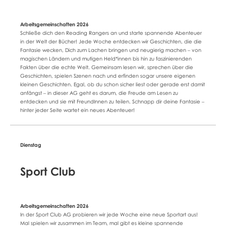
Schließe dich den Reading Rangers an und starte spannende Abenteuer
in der Welt der Bücher! Jede Woche entdecken wir Geschichten, die die
Fantasie wecken, Dich zum Lachen bringen und neugierig machen – von
magischen Ländern und mutigen Held*innen bis hin zu faszinierenden
Fakten über die echte Welt. Gemeinsam lesen wir, sprechen über die
Geschichten, spielen Szenen nach und erfinden sogar unsere eigenen
kleinen Geschichten. Egal, ob du schon sicher liest oder gerade erst damit
anfängst – in dieser AG geht es darum, die Freude am Lesen zu
entdecken und sie mit FreundInnen zu teilen. Schnapp dir deine Fantasie –
hinter jeder Seite wartet ein neues Abenteuer!
Sport Club
In der Sport Club AG probieren wir jede Woche eine neue Sportart aus!
Mal spielen wir zusammen im Team, mal gibt es kleine spannende