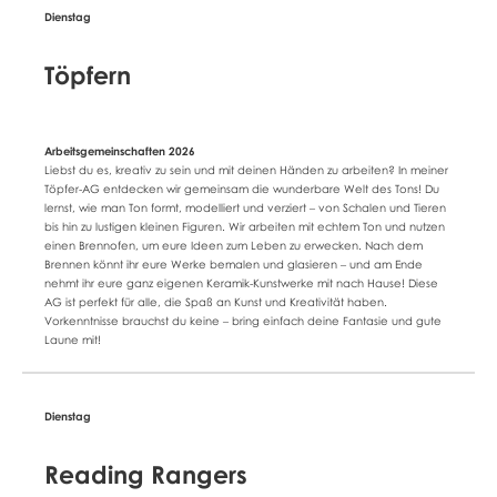
Töpfern
Liebst du es, kreativ zu sein und mit deinen Händen zu arbeiten? In meiner
Töpfer-AG entdecken wir gemeinsam die wunderbare Welt des Tons! Du
lernst, wie man Ton formt, modelliert und verziert – von Schalen und Tieren
bis hin zu lustigen kleinen Figuren. Wir arbeiten mit echtem Ton und nutzen
einen Brennofen, um eure Ideen zum Leben zu erwecken. Nach dem
Brennen könnt ihr eure Werke bemalen und glasieren – und am Ende
nehmt ihr eure ganz eigenen Keramik-Kunstwerke mit nach Hause! Diese
AG ist perfekt für alle, die Spaß an Kunst und Kreativität haben.
Vorkenntnisse brauchst du keine – bring einfach deine Fantasie und gute
Laune mit!
Reading Rangers