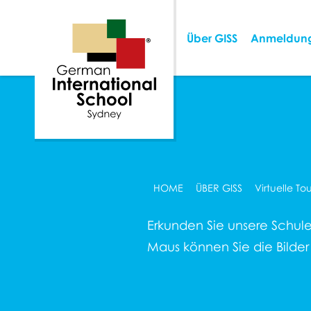
Über GISS
Anmeldun
HOME
ÜBER GISS
Virtuelle Tou
Erkunden Sie unsere Schule 
Maus können Sie die Bilde